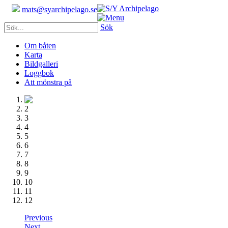
mats@syarchipelago.se
Sök
Om båten
Karta
Bildgalleri
Loggbok
Att mönstra på
1
2
3
4
5
6
7
8
9
10
11
12
Previous
Next