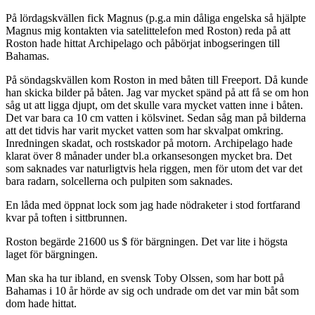
På lördagskvällen fick Magnus (p.g.a min dåliga engelska så hjälpte
Magnus mig kontakten via satelittelefon med Roston) reda på att
Roston hade hittat Archipelago och påbörjat inbogseringen till
Bahamas.
På söndagskvällen kom Roston in med båten till Freeport. Då kunde
han skicka bilder på båten. Jag var mycket spänd på att få se om hon
såg ut att ligga djupt, om det skulle vara mycket vatten inne i båten.
Det var bara ca 10 cm vatten i kölsvinet. Sedan såg man på bilderna
att det tidvis har varit mycket vatten som har skvalpat omkring.
Inredningen skadat, och rostskador på motorn. Archipelago hade
klarat över 8 månader under bl.a orkansesongen mycket bra. Det
som saknades var naturligtvis hela riggen, men för utom det var det
bara radarn, solcellerna och pulpiten som saknades.
En låda med öppnat lock som jag hade nödraketer i stod fortfarand
kvar på toften i sittbrunnen.
Roston begärde 21600 us $ för bärgningen. Det var lite i högsta
laget för bärgningen.
Man ska ha tur ibland, en svensk Toby Olssen, som har bott på
Bahamas i 10 år hörde av sig och undrade om det var min båt som
dom hade hittat.