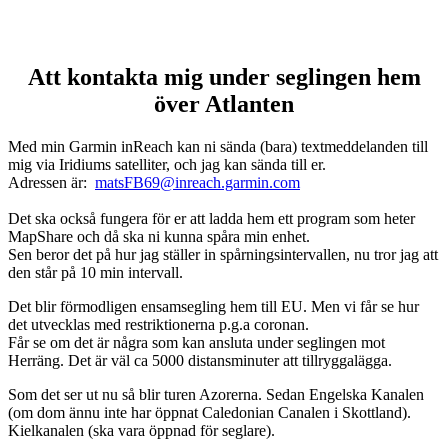
Att kontakta mig under seglingen hem
över Atlanten
Med min Garmin inReach kan ni sända (bara) textmeddelanden till
mig via Iridiums satelliter, och jag kan sända till er.
Adressen är:
matsFB69@inreach.garmin.com
Det ska också fungera för er att ladda hem ett program som heter
MapShare och då ska ni kunna spåra min enhet.
Sen beror det på hur jag ställer in spårningsintervallen, nu tror jag att
den står på 10 min intervall.
Det blir förmodligen ensamsegling hem till EU. Men vi får se hur
det utvecklas med restriktionerna p.g.a coronan.
Får se om det är några som kan ansluta under seglingen mot
Herräng. Det är väl ca 5000 distansminuter att tillryggalägga.
Som det ser ut nu så blir turen Azorerna. Sedan Engelska Kanalen
(om dom ännu inte har öppnat Caledonian Canalen i Skottland).
Kielkanalen (ska vara öppnad för seglare).