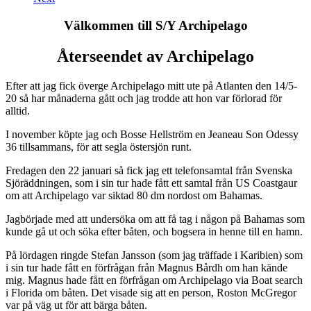
Välkommen till S/Y Archipelago
Återseendet av Archipelago
Efter att jag fick överge Archipelago mitt ute på Atlanten den 14/5-
20 så har månaderna gått och jag trodde att hon var förlorad för
alltid.
I november köpte jag och Bosse Hellström en Jeaneau Son Odessy
36 tillsammans, för att segla östersjön runt.
Fredagen den 22 januari så fick jag ett telefonsamtal från Svenska
Sjöräddningen, som i sin tur hade fått ett samtal från US Coastgaur
om att Archipelago var siktad 80 dm nordost om Bahamas.
Jagbörjade med att undersöka om att få tag i någon på Bahamas som
kunde gå ut och söka efter båten, och bogsera in henne till en hamn.
På lördagen ringde Stefan Jansson (som jag träffade i Karibien) som
i sin tur hade fått en förfrågan från Magnus Bårdh om han kände
mig. Magnus hade fått en förfrågan om Archipelago via Boat search
i Florida om båten. Det visade sig att en person, Roston McGregor
var på väg ut för att bärga båten.